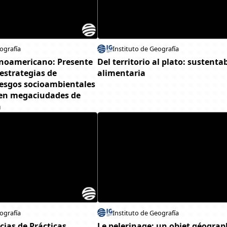
ografía
Instituto de Geografía
inoamericano: Presente
Del territorio al plato: sustenta
 estrategias de
alimentaria
iesgos socioambientales
 en megaciudades de
a
ografía
Instituto de Geografía
cias de Prácticas
Le pelerinage: un objet géogra