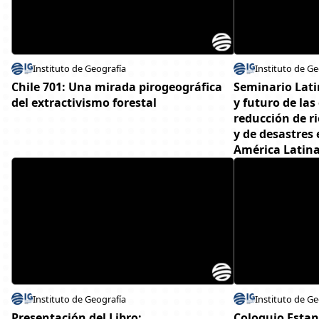
Instituto de Geografía
Instituto de Ge
Chile 701: Una mirada pirogeográfica
Seminario Lat
del extractivismo forestal
y futuro de las
reducción de r
y de desastres
América Latin
Instituto de Geografía
Instituto de Ge
Presentación del Libro:
Coloquio Estan