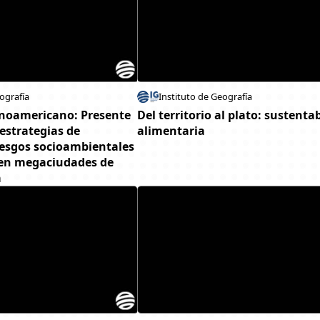
ografía
Instituto de Geografía
inoamericano: Presente
Del territorio al plato: sustenta
 estrategias de
alimentaria
iesgos socioambientales
 en megaciudades de
a