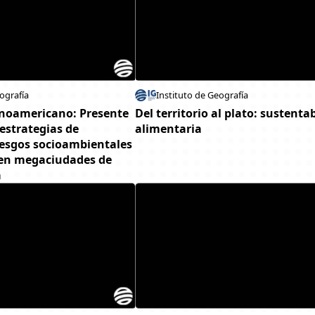
ografía
Instituto de Geografía
inoamericano: Presente
Del territorio al plato: sustenta
 estrategias de
alimentaria
iesgos socioambientales
 en megaciudades de
a