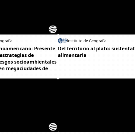
ografía
Instituto de Geografía
inoamericano: Presente
Del territorio al plato: sustenta
 estrategias de
alimentaria
iesgos socioambientales
 en megaciudades de
a