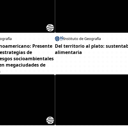
ografía
Instituto de Geografía
inoamericano: Presente
Del territorio al plato: sustenta
 estrategias de
alimentaria
iesgos socioambientales
 en megaciudades de
a